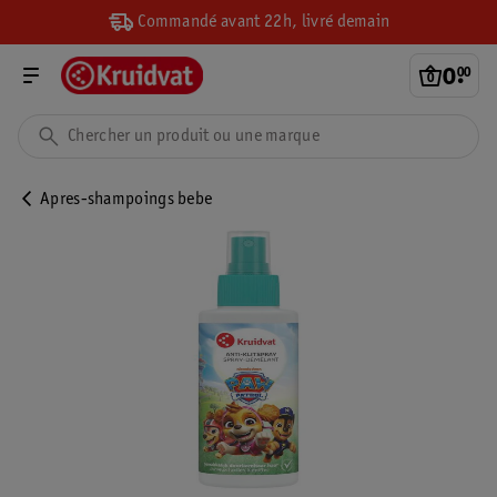
Commandé avant 22h, livré demain
0
.
00
Apres-shampoings bebe