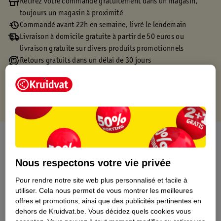
Retirez votre commande gratuitement dans un magasin,
toujours un magasin à proximité
Commandé avant 22h en semaine, livré le lendemain
Livraison à domicile gratuite à partir de 50 euros ou
livraison gratuite sur divers produits promotionnels
Retours gratuits dans un délai de 30 jours
Points gratuits avec ta carte Kruidvat
À propos de ce produit
Informations relatives au produit
Nous respectons votre vie privée
Pour rendre notre site web plus personnalisé et facile à
Informations figurant sur l'étiquette
utiliser.
Cela nous permet de vous montrer les meilleures
offres et promotions, ainsi que des publicités pertinentes en
dehors de Kruidvat.be.
Vous décidez quels cookies vous
Nature Impact Score