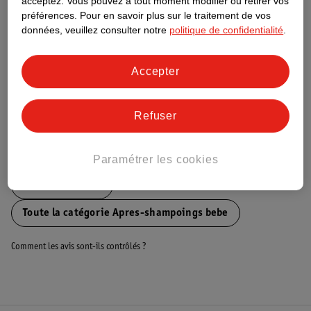
acceptez.
Vous pouvez à tout moment modifier ou retirer vos
préférences.
Pour en savoir plus sur le traitement de vos
Ce produit n’a (pas encore) de "Nature
données, veuillez consulter notre
politique de confidentialité
.
Impact Score".
Plus d’informations
Accepter
Informations sur la commande et la livraison
Refuser
Voir aussi
Paramétrer les cookies
Plus de
Kruidvat
Toute la catégorie Apres-shampoings bebe
Comment les avis sont-ils contrôlés ?