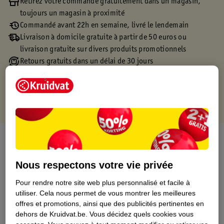
Retirez votre commande gratuitement dans un magasin,
toujours un magasin à proximité
Commandé avant 22h en semaine, livré le lendemain
Livraison à domicile gratuite à partir de 50 euros ou
livraison gratuite sur divers produits promotionnels
Retours gratuits dans un délai de 30 jours
Points gratuits avec ta carte Kruidvat
À propos de ce produit
Informations relatives au produit
Nous respectons votre vie privée
Pour rendre notre site web plus personnalisé et facile à
Informations figurant sur l'étiquette
utiliser.
Cela nous permet de vous montrer les meilleures
offres et promotions, ainsi que des publicités pertinentes en
dehors de Kruidvat.be.
Vous décidez quels cookies vous
Nature Impact Score