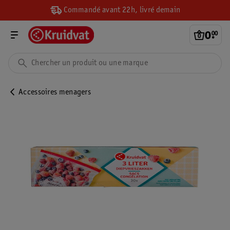
Commandé avant 22h, livré demain
0
.
00
Accessoires menagers