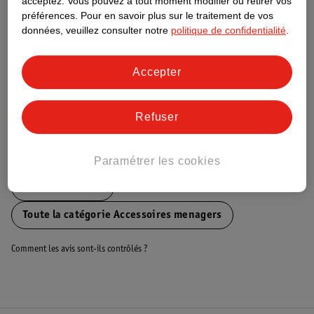
acceptez.
Vous pouvez à tout moment modifier ou retirer vos
préférences.
Pour en savoir plus sur le traitement de vos
Ce produit n’a (pas encore) de "Nature
données, veuillez consulter notre
politique de confidentialité
.
Impact Score".
Plus d’informations
Accepter
Informations sur la commande et la livraison
Refuser
Voir aussi
Paramétrer les cookies
Plus de
Kruidvat
Toute la catégorie Accessoires menagers
Comment les avis sont-ils contrôlés ?