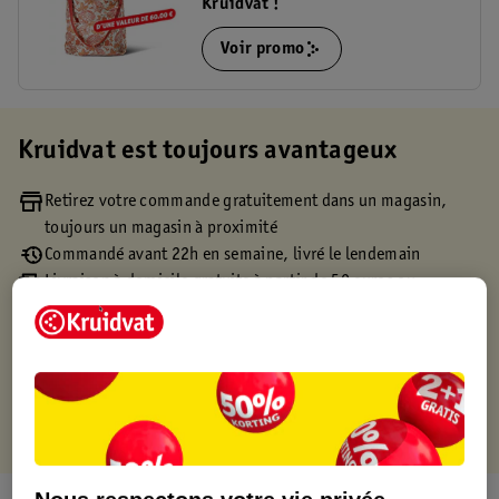
Kruidvat !
Voir promo
Kruidvat est toujours avantageux
Retirez votre commande gratuitement dans un magasin,
toujours un magasin à proximité
Commandé avant 22h en semaine, livré le lendemain
Livraison à domicile gratuite à partir de 50 euros ou
livraison gratuite sur divers produits promotionnels
Retours gratuits dans un délai de 30 jours
Points gratuits avec ta carte Kruidvat