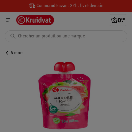
Commandé avant 22h, livré demain
0
.
00
6 mois