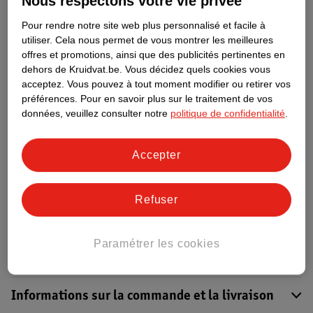
Nous respectons votre vie privée
À propos de ce produit
Pour rendre notre site web plus personnalisé et facile à
Informations relatives au produit
utiliser.
Cela nous permet de vous montrer les meilleures
offres et promotions, ainsi que des publicités pertinentes en
dehors de Kruidvat.be.
Vous décidez quels cookies vous
Informations figurant sur l'étiquette
acceptez.
Vous pouvez à tout moment modifier ou retirer vos
préférences.
Pour en savoir plus sur le traitement de vos
données, veuillez consulter notre
politique de confidentialité
.
Nature Impact Score
Rouge (-) = impact élevé sur
Accepter
l’environnement. Vert (+) = faible
impact sur l’environnement. Fondé sur
des moyennes mondiales.
Refuser
Nature Impact Score : 53 %
Paramétrer les cookies
Moyenne Bébés/Nourrissons - Nourriture et Boissons : 34 %
Un score plus élevé signifie un impact plus faible
Informations sur la commande et la livraison