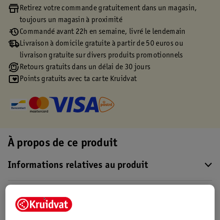
Retirez votre commande gratuitement dans un magasin,
toujours un magasin à proximité
Commandé avant 22h en semaine, livré le lendemain
Livraison à domicile gratuite à partir de 50 euros ou
livraison gratuite sur divers produits promotionnels
Retours gratuits dans un délai de 30 jours
Points gratuits avec ta carte Kruidvat
À propos de ce produit
Informations relatives au produit
Informations figurant sur l'étiquette