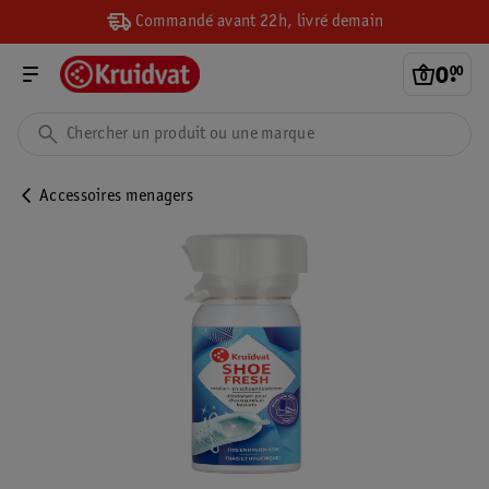
Commandé avant 22h, livré demain
0
.
00
Accessoires menagers