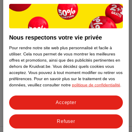
Nature Impact Score
Ce produit n’a (pas encore) de "Nature
Impact Score".
Plus d’informations
Nous respectons votre vie privée
Informations sur la commande et la livraison
Pour rendre notre site web plus personnalisé et facile à
utiliser.
Cela nous permet de vous montrer les meilleures
offres et promotions, ainsi que des publicités pertinentes en
dehors de Kruidvat.be.
Vous décidez quels cookies vous
Voir aussi
acceptez.
Vous pouvez à tout moment modifier ou retirer vos
préférences.
Pour en savoir plus sur le traitement de vos
Plus de
Kruidvat
données, veuillez consulter notre
politique de confidentialité
.
Toute la catégorie Accessoires menagers
Accepter
Refuser