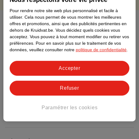
Pour rendre notre site web plus personnalisé et facile à
utiliser.
Cela nous permet de vous montrer les meilleures
À propos de ce produit
offres et promotions, ainsi que des publicités pertinentes en
dehors de Kruidvat.be.
Vous décidez quels cookies vous
Informations relatives au produit
acceptez.
Vous pouvez à tout moment modifier ou retirer vos
préférences.
Pour en savoir plus sur le traitement de vos
données, veuillez consulter notre
politique de confidentialité
.
Informations figurant sur l'étiquette
Accepter
Nature Impact Score
Ce produit n’a (pas encore) de "Nature
Impact Score".
Refuser
Plus d’informations
Paramétrer les cookies
Informations sur la commande et la livraison