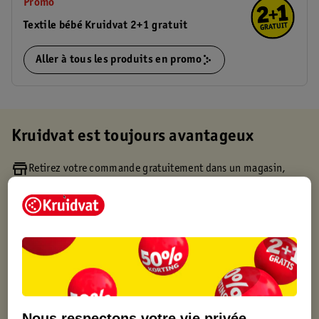
Promo
Textile bébé Kruidvat 2+1 gratuit
Aller à tous les produits en promo
Kruidvat est toujours avantageux
Retirez votre commande gratuitement dans un magasin,
toujours un magasin à proximité
Commandé avant 22h en semaine, livré le lendemain
Livraison à domicile gratuite à partir de 50 euros ou
livraison gratuite sur divers produits promotionnels
Retours gratuits dans un délai de 30 jours
Points gratuits avec ta carte Kruidvat
Nous respectons votre vie privée