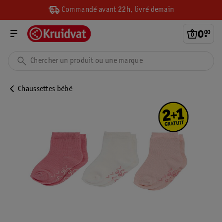
Commandé avant 22h, livré demain
0
.
00
Chaussettes bébé