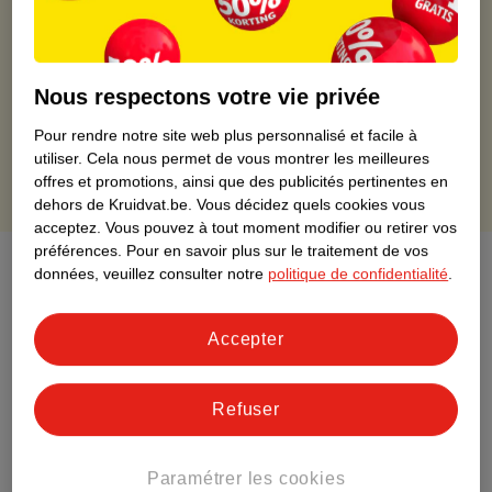
Commandé avant 22h en semaine, livré le lendemain
Livraison à domicile gratuite à partir de 50 euros ou
livraison gratuite sur divers produits promotionnels
Nous respectons votre vie privée
Retours gratuits dans un délai de 30 jours
Points gratuits avec ta carte Kruidvat
Pour rendre notre site web plus personnalisé et facile à
utiliser.
Cela nous permet de vous montrer les meilleures
offres et promotions, ainsi que des publicités pertinentes en
dehors de Kruidvat.be.
Vous décidez quels cookies vous
acceptez.
Vous pouvez à tout moment modifier ou retirer vos
préférences.
Pour en savoir plus sur le traitement de vos
À propos de ce produit
données, veuillez consulter notre
politique de confidentialité
.
Informations relatives au produit
Accepter
Informations figurant sur l'étiquette
Refuser
Nature Impact Score
Paramétrer les cookies
Ce produit n’a (pas encore) de "Nature