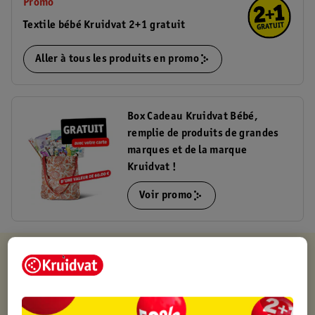
Promo
Textile bébé Kruidvat 2+1 gratuit
Aller à tous les produits en promo
Box Cadeau Kruidvat Bébé,
remplie de produits de grandes
marques et de la marque
Kruidvat !
Voir promo
Kruidvat est toujours avantageux
Retirez votre commande gratuitement dans un magasin,
toujours un magasin à proximité