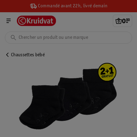
Commandé avant 22h, livré demain
0
.
00
Chaussettes bébé