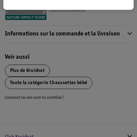
Impact Score".
Plus d’informations
Informations sur la commande et la livraison
Voir aussi
Plus de
Kruidvat
Toute la catégorie Chaussettes bébé
Comment les avis sont-ils contrôlés ?