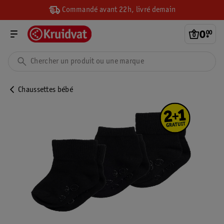
Commandé avant 22h, livré demain
0
.
00
Chaussettes bébé