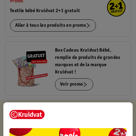
Promo
Textile bébé Kruidvat 2+1 gratuit
Aller à tous les produits en promo
Box Cadeau Kruidvat Bébé,
remplie de produits de grandes
marques et de la marque
Kruidvat !
Voir promo
Kruidvat est toujours avantageux
Retirez votre commande gratuitement dans un magasin,
toujours un magasin à proximité