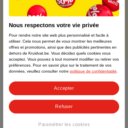
Commandé avant 22h en semaine, livré le lendemain
Livraison à domicile gratuite à partir de 50 euros ou
livraison gratuite sur divers produits promotionnels
Nous respectons votre vie privée
Retours gratuits dans un délai de 30 jours
Points gratuits avec ta carte Kruidvat
Pour rendre notre site web plus personnalisé et facile à
utiliser.
Cela nous permet de vous montrer les meilleures
offres et promotions, ainsi que des publicités pertinentes en
dehors de Kruidvat.be.
Vous décidez quels cookies vous
acceptez.
Vous pouvez à tout moment modifier ou retirer vos
préférences.
Pour en savoir plus sur le traitement de vos
À propos de ce produit
données, veuillez consulter notre
politique de confidentialité
.
Informations relatives au produit
Accepter
Informations figurant sur l'étiquette
Refuser
Nature Impact Score
Paramétrer les cookies
Ce produit n’a (pas encore) de "Nature