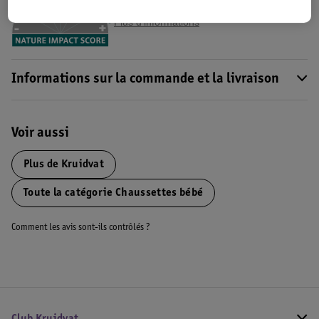
Impact Score".
Plus d’informations
Informations sur la commande et la livraison
Voir aussi
Plus de
Kruidvat
Toute la catégorie Chaussettes bébé
Comment les avis sont-ils contrôlés ?