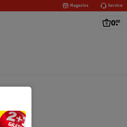
Magasins
Service
0
.
00