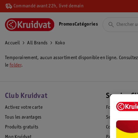
Commandé avant 22h, livré demain
Promos
Catégories
Accueil
All Brands
Koko
Temporairement, aucun assortiment disponible en ligne. Consulte
le
folder
.
Club Kruidvat
Service Cl
Activez votre carte
Foire aux quest
Tous les avantages
Service Clientèl
Produits gratuits
Commande & Liv
Mon Kruidvat
Paiement