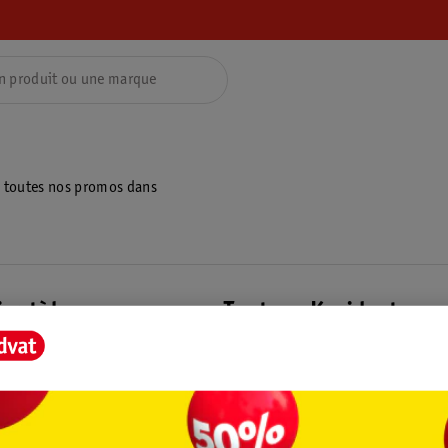
z toutes nos promos dans
ientèle
Tout sur Kruidvat
ions
À propos de Kruidvat
e
Presse
raison
Formule commerciale
Coordonnées de l’entreprise