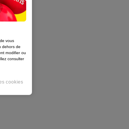
 de vous
en dehors de
nt modifier ou
llez consulter
es cookies