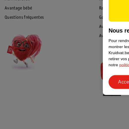
Avantage bébé
Rappel & Retour
Questions fréquentes
Garantie
Avis de sécurité
Nous re
Avis
Pour rendre
montrer les
Kruidvat.be
retirer vos
notre
polit
Acce