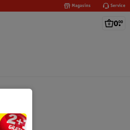
Magasins
Service
0
.
00