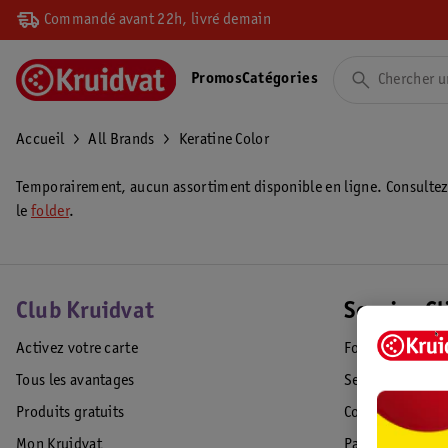
Commandé avant 22h, livré demain
Promos
Catégories
Accueil
All Brands
Keratine Color
Temporairement, aucun assortiment disponible en ligne. Consulte
le
folder
.
Club Kruidvat
Service Cl
Activez votre carte
Foire aux quest
Tous les avantages
Service Clientèl
Produits gratuits
Commande & Liv
Mon Kruidvat
Paiement