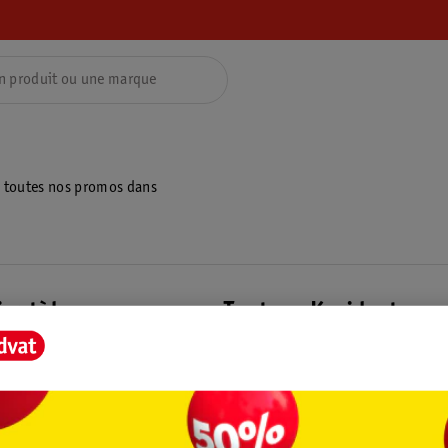
z toutes nos promos dans
ientèle
Tout sur Kruidvat
ions
À propos de Kruidvat
e
Presse
raison
Formule commerciale
Coordonnées de l’entreprise