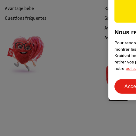
Avantage bébé
Rappel & Retour
Questions fréquentes
Garantie
Avis de sécurité
Nous re
Avis
Pour rendre
montrer les
Kruidvat.be
retirer vos
notre
polit
Acce