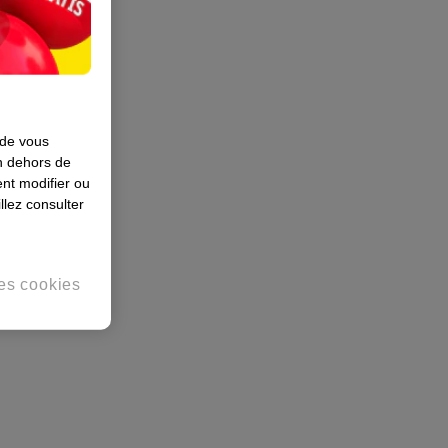
 de vous
en dehors de
nt modifier ou
llez consulter
es cookies