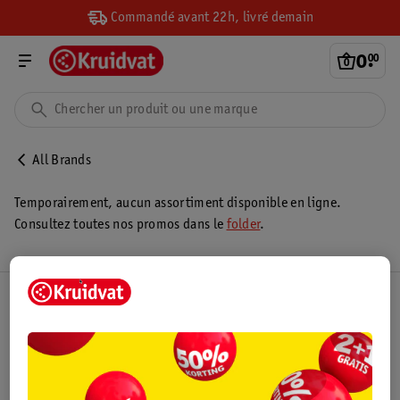
Commandé avant 22h, livré demain
0
.
00
All Brands
Temporairement, aucun assortiment disponible en ligne.
Consultez toutes nos promos dans le
folder
.
Club Kruidvat
Service Clientèle