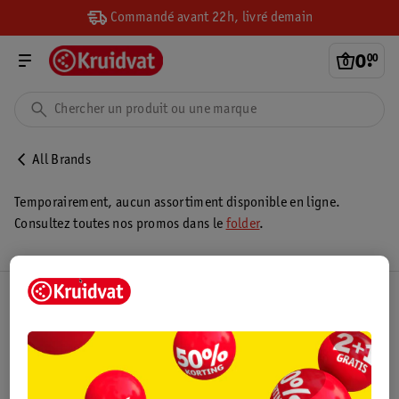
Commandé avant 22h, livré demain
0
.
00
All Brands
Temporairement, aucun assortiment disponible en ligne.
Consultez toutes nos promos dans le
folder
.
Club Kruidvat
Service Clientèle