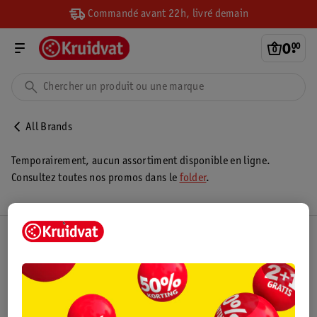
Commandé avant 22h, livré demain
0
.
00
All Brands
Temporairement, aucun assortiment disponible en ligne.
Consultez toutes nos promos dans le
folder
.
Club Kruidvat
Service Clientèle