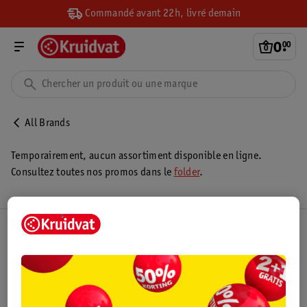
Commandé avant 22h, livré demain
0
.
00
All Brands
Temporairement, aucun assortiment disponible en ligne.
Consultez toutes nos promos dans le
folder
.
Club Kruidvat
Service Clientèle