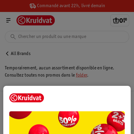
Commandé avant 22h, livré demain
0
.
00
All Brands
Temporairement, aucun assortiment disponible en ligne.
Consultez toutes nos promos dans le
folder
.
Club Kruidvat
Service Clientèle