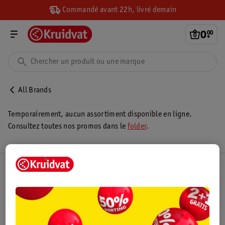
Commandé avant 22h, livré demain
0
.
00
All Brands
Temporairement, aucun assortiment disponible en ligne.
Consultez toutes nos promos dans le
folder
.
Club Kruidvat
Service Clientèle