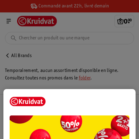
Commandé avant 22h, livré demain
0
.
00
All Brands
Temporairement, aucun assortiment disponible en ligne.
Consultez toutes nos promos dans le
folder
.
Club Kruidvat
Service Clientèle