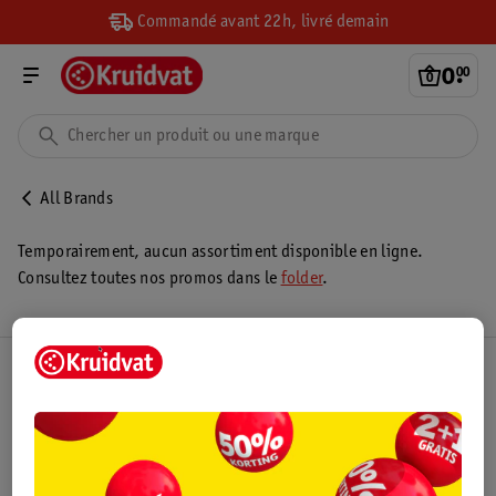
Commandé avant 22h, livré demain
0
.
00
All Brands
Temporairement, aucun assortiment disponible en ligne.
Consultez toutes nos promos dans le
folder
.
Club Kruidvat
Service Clientèle