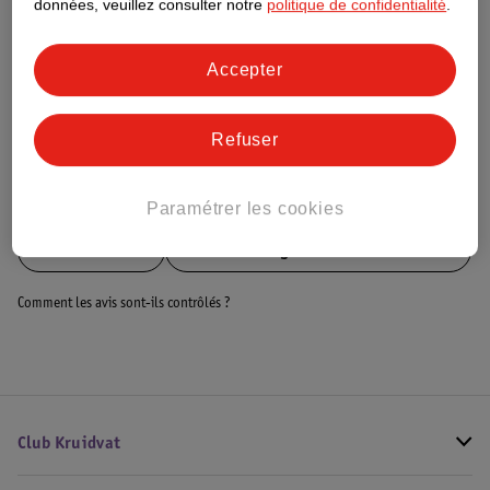
données, veuillez consulter notre
politique de confidentialité
.
Impact Score".
Plus d’informations
Accepter
Informations sur la commande et la livraison
Refuser
Voir aussi
Paramétrer les cookies
Plus de
Haribo
Toute la catégorie Bonbons tendres
Comment les avis sont-ils contrôlés ?
Club Kruidvat