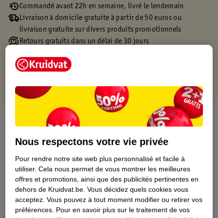
Commandé avant 22h en semaine, livré le lendemain
Livraison à domicile gratuite à partir de 50 euros ou
livraison gratuite sur divers produits promotionnels
Retours gratuits dans un délai de 30 jours
Points gratuits avec ta carte Kruidvat
À propos de ce produit
Informations relatives au produit
Nous respectons votre vie privée
Pour rendre notre site web plus personnalisé et facile à
Informations figurant sur l'étiquette
utiliser.
Cela nous permet de vous montrer les meilleures
offres et promotions, ainsi que des publicités pertinentes en
dehors de Kruidvat.be.
Vous décidez quels cookies vous
Nature Impact Score
acceptez.
Vous pouvez à tout moment modifier ou retirer vos
préférences.
Pour en savoir plus sur le traitement de vos
Ce produit n’a (pas encore) de "Nature