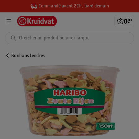
Commandé avant 22h, livré demain
0
.
00
Bonbons tendres