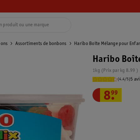
ons
Assortiments de bonbons
Haribo Boîte Mélange pour Enfa
Haribo Boît
1kg
Prix par
kg
8.99
5 avi
(4.4/5)
8
.
99