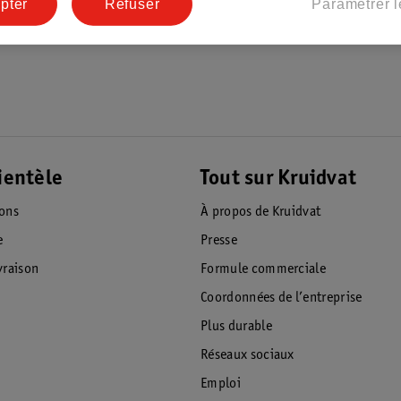
pter
Refuser
Paramétrer l
bons
ientèle
Tout sur Kruidvat
ions
À propos de Kruidvat
e
Presse
raison
Formule commerciale
Coordonnées de l’entreprise
Plus durable
Réseaux sociaux
Emploi