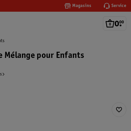
Magasins
Service
0
.
00
nts
e Mélange pour Enfants
s