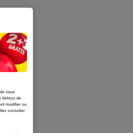
 de vous
en dehors de
nt modifier ou
llez consulter