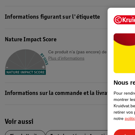
pas : « Haribo c'est beau la vie, pour les grands et les petits ».
Code EAN :4001686311158
Informations figurant sur l'étiquette
Nature Impact Score
Ce produit n’a (pas encore) de "Nature Impac
Plus d’informations
Nous re
Pour rendre
Informations sur la commande et la livraison
montrer les
Kruidvat.be
retirer vos
notre
polit
Voir aussi