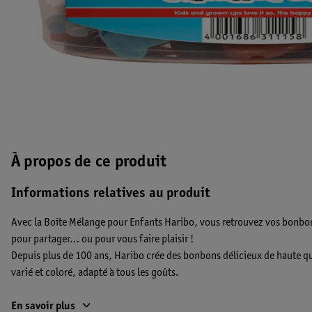
À propos de ce produit
Informations relatives au produit
Avec la Boîte Mélange pour Enfants Haribo, vous retrouvez vos bonbon
pour partager… ou pour vous faire plaisir !
Depuis plus de 100 ans, Haribo crée des bonbons délicieux de haute qu
varié et coloré, adapté à tous les goûts.
Haribo, c’est la promesse d’un moment de joie pure et spontanée, pou
En savoir plus