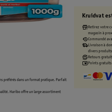
Kruidvat es
Retirez votre
magasin à pro
Commandé avan
Livraison à dom
divers produit
Retours gratuit
Points gratuits
s préférés dans un format pratique. Parfait
alité. Haribo offre un large assortiment
r tous les âges. Le slogan d’Haribo ne ment