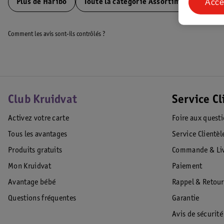
Acce
Plus de
Haribo
Toute la catégorie Assortiments de bon
Comment les avis sont-ils contrôlés ?
Club Kruidvat
Service Cl
Activez votre carte
Foire aux quest
Tous les avantages
Service Clientèl
Produits gratuits
Commande & Liv
Mon Kruidvat
Paiement
Avantage bébé
Rappel & Retour
Questions fréquentes
Garantie
Avis de sécurité