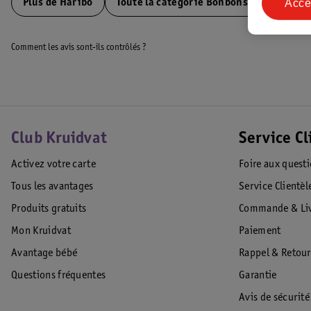
Acce
Plus de
Haribo
Toute la catégorie Bonbons tendres
Comment les avis sont-ils contrôlés ?
Club Kruidvat
Service Cl
Activez votre carte
Foire aux quest
Tous les avantages
Service Clientèl
Produits gratuits
Commande & Liv
Mon Kruidvat
Paiement
Avantage bébé
Rappel & Retour
Questions fréquentes
Garantie
Avis de sécurité