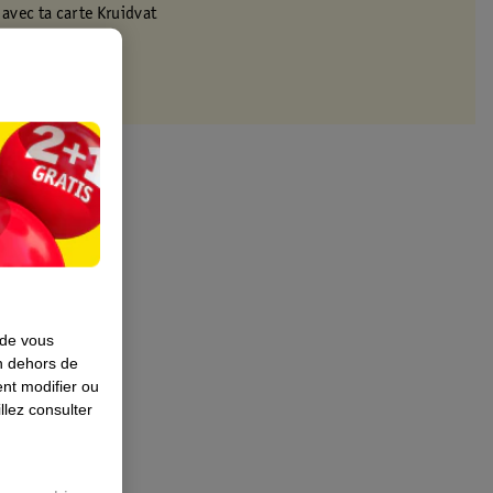
 avec ta carte Kruidvat
 de vous
en dehors de
nt modifier ou
llez consulter