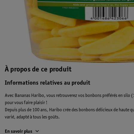
À propos de ce produit
Informations relatives au produit
Avec Bananas Haribo, vous retrouverez vos bonbons préférés en silo
pour vous faire plaisir !
Depuis plus de 100 ans, Haribo crée des bonbons délicieux de haute qu
varié, adapté à tous les goûts.
Haribo, c’est la promesse d’un moment de joie pure et spontanée, pou
En savoir plus