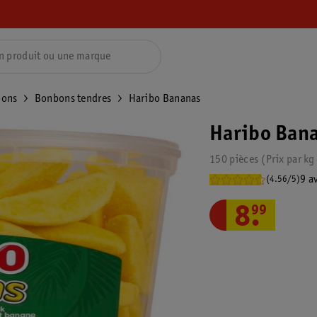
ons
Bonbons tendres
Haribo Bananas
Haribo Ban
150 pièces
Prix par
kg
9 a
(4.56/5)
8
.
99