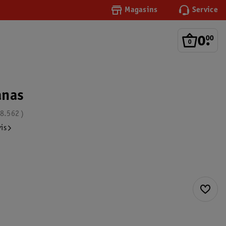
Magasins
Service
0
.
00
anas
8.562
vis