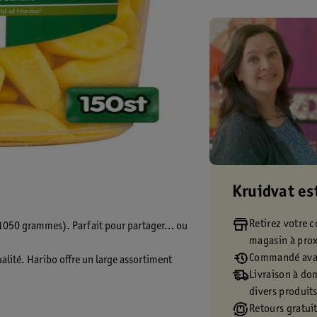
Kruidvat es
Retirez votre
 (1050 grammes). Parfait pour partager… ou
magasin à pro
Commandé avan
alité. Haribo offre un large assortiment
Livraison à dom
divers produit
Retours gratuit
r tous les âges. Le slogan d’Haribo ne ment