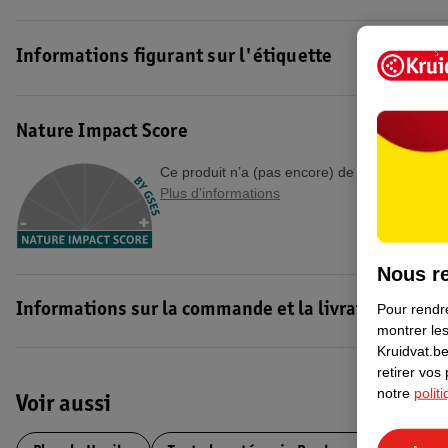
pas : « Haribo c'est beau la vie, pour les grands et les petits ».
Code EAN :4001686423066
Informations figurant sur l'étiquette
Nature Impact Score
Ce produit n’a (pas encore) de "Nature Impac
Plus d’informations
Nous re
Pour rendre
Informations sur la commande et la livraison
montrer les
Kruidvat.be
retirer vos
notre
polit
Voir aussi