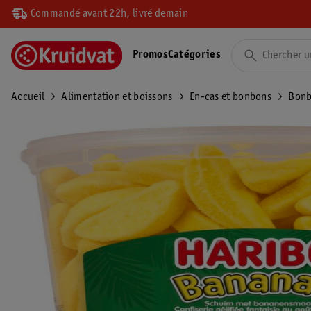
Commandé avant 22h, livré demain
Promos
Catégories
Accueil
Alimentation et boissons
En-cas et bonbons
Bonb