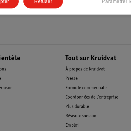
pter
Refuser
Paramétrer l
ientèle
Tout sur Kruidvat
ions
À propos de Kruidvat
e
Presse
raison
Formule commerciale
Coordonnées de l’entreprise
Plus durable
Réseaux sociaux
Emploi