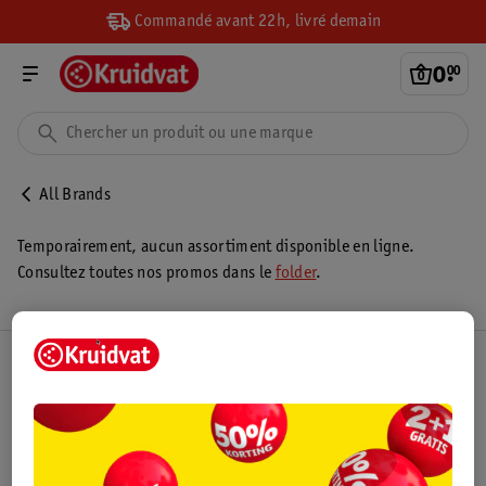
Commandé avant 22h, livré demain
0
.
00
All Brands
Temporairement, aucun assortiment disponible en ligne.
Consultez toutes nos promos dans le
folder
.
Club Kruidvat
Service Clientèle