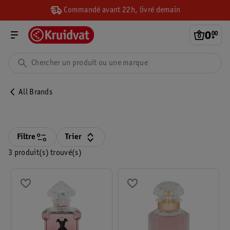
Commandé avant 22h, livré demain
0
.
00
All Brands
Filtre
Trier
3 produit(s) trouvé(s)