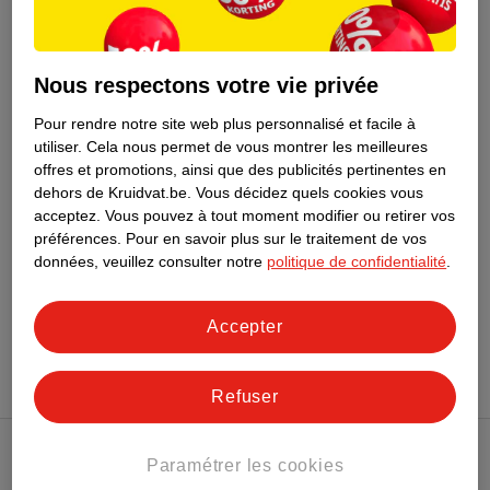
64
.
99
Guerlain L'Homme
Nous respectons votre vie privée
Idéal Eau De Toilette
Pour rendre notre site web plus personnalisé et facile à
100ml
utiliser.
Cela nous permet de vous montrer les meilleures
1
offres et promotions, ainsi que des publicités pertinentes en
dehors de Kruidvat.be.
Vous décidez quels cookies vous
acceptez.
Vous pouvez à tout moment modifier ou retirer vos
préférences.
Pour en savoir plus sur le traitement de vos
données, veuillez consulter notre
politique de confidentialité
.
Conseil par Kruidvat
Accepter
Refuser
Paramétrer les cookies
Club Kruidvat