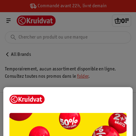
Commandé avant 22h, livré demain
0
.
00
All Brands
Temporairement, aucun assortiment disponible en ligne.
Consultez toutes nos promos dans le
folder
.
Club Kruidvat
Service Clientèle