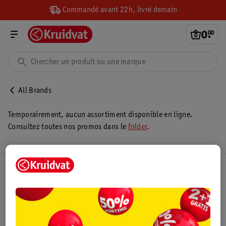
Commandé avant 22h, livré demain
0
.
00
All Brands
Temporairement, aucun assortiment disponible en ligne.
Consultez toutes nos promos dans le
folder
.
Club Kruidvat
Service Clientèle