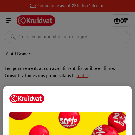
Commandé avant 22h, livré demain
0
.
00
All Brands
Temporairement, aucun assortiment disponible en ligne.
Consultez toutes nos promos dans le
folder
.
Club Kruidvat
Service Clientèle