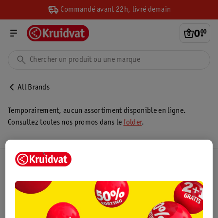
Commandé avant 22h, livré demain
0
.
00
All Brands
Temporairement, aucun assortiment disponible en ligne.
Consultez toutes nos promos dans le
folder
.
Club Kruidvat
Service Clientèle