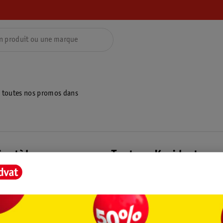
z toutes nos promos dans
ientèle
Tout sur Kruidvat
ions
À propos de Kruidvat
e
Presse
raison
Formule commerciale
Coordonnées de l’entreprise