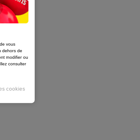
 de vous
en dehors de
nt modifier ou
llez consulter
es cookies