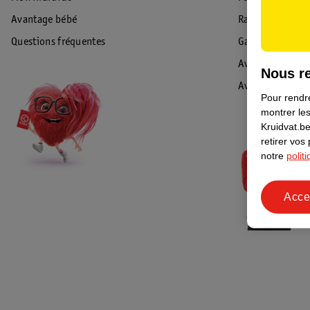
Avantage bébé
Rappel & Retour
Questions fréquentes
Garantie
Avis de sécurité
Nous re
Avis
Pour rendre
montrer les
Kruidvat.be
retirer vos
notre
polit
Acce