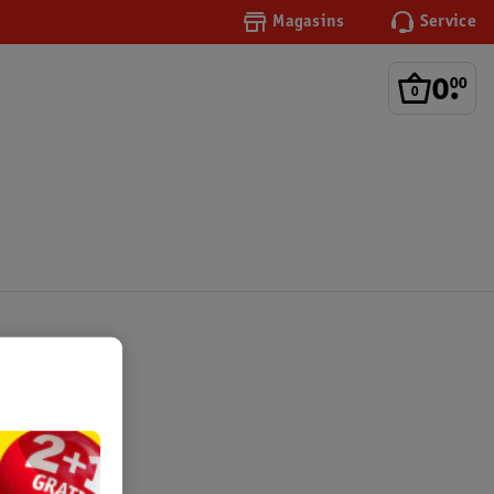
Magasins
Service
0
.
00