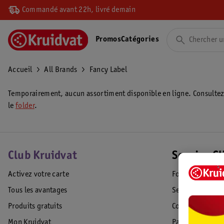
Commandé avant 22h, livré demain
Promos
Catégories
Accueil
All Brands
Fancy Label
Temporairement, aucun assortiment disponible en ligne. Consulte
le
folder
.
Club Kruidvat
Service Cl
Activez votre carte
Foire aux quest
Tous les avantages
Service Clientèl
Produits gratuits
Commande & Liv
Mon Kruidvat
Paiement