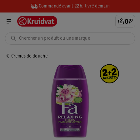
Commandé avant 22h, livré demain
0
.
00
Cremes de douche