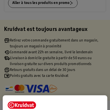
Aller à tous les produits en promo
Kruidvat est toujours avantageux
Retirez votre commande gratuitement dans un magasin,
toujours un magasin à proximité
Commandé avant 22h en semaine, livré le lendemain
Livraison à domicile gratuite à partir de 50 euros ou
livraison gratuite sur divers produits promotionnels
Retours gratuits dans un délai de 30 jours
Points gratuits avec ta carte Kruidvat
À propos de ce produit