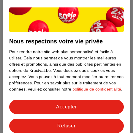
Informations relatives au produit
Informations figurant sur l'étiquette
Nous respectons votre vie privée
Nature Impact Score
Pour rendre notre site web plus personnalisé et facile à
Ce produit n’a (pas encore) de "Nature
utiliser.
Cela nous permet de vous montrer les meilleures
Impact Score".
offres et promotions, ainsi que des publicités pertinentes en
Plus d’informations
dehors de Kruidvat.be.
Vous décidez quels cookies vous
acceptez.
Vous pouvez à tout moment modifier ou retirer vos
préférences.
Pour en savoir plus sur le traitement de vos
données, veuillez consulter notre
politique de confidentialité
.
Informations sur la commande et la livraison
Accepter
Voir aussi
Refuser
Plus de
Fa
Toute la catégorie Cremes de douche