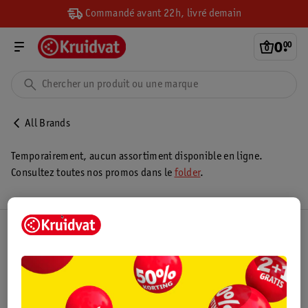
Commandé avant 22h, livré demain
0
.
00
All Brands
Temporairement, aucun assortiment disponible en ligne.
Consultez toutes nos promos dans le
folder
.
Club Kruidvat
Service Clientèle