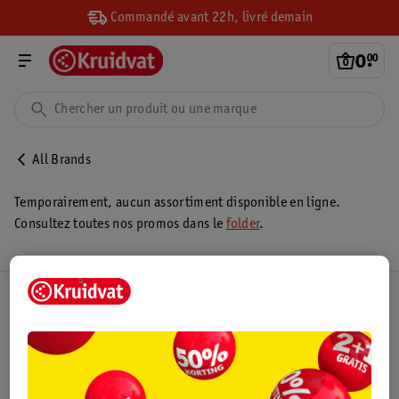
Commandé avant 22h, livré demain
0
.
00
All Brands
Temporairement, aucun assortiment disponible en ligne.
Consultez toutes nos promos dans le
folder
.
Club Kruidvat
Service Clientèle