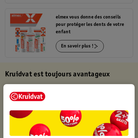
elmex vous donne des conseils
pour protéger les dents de votre
enfant
En savoir plus !
Kruidvat est toujours avantageux
Retirez votre commande gratuitement dans un magasin,
toujours un magasin à proximité
Commandé avant 22h en semaine, livré le lendemain
Livraison à domicile gratuite à partir de 50 euros ou
livraison gratuite sur divers produits promotionnels
Retours gratuits dans un délai de 30 jours
Points gratuits avec ta carte Kruidvat