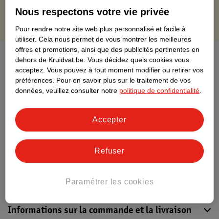
Nous respectons votre vie privée
Pour rendre notre site web plus personnalisé et facile à
utiliser.
Cela nous permet de vous montrer les meilleures
offres et promotions, ainsi que des publicités pertinentes en
À propos de ce produit
dehors de Kruidvat.be.
Vous décidez quels cookies vous
acceptez.
Vous pouvez à tout moment modifier ou retirer vos
Informations relatives au produit
préférences.
Pour en savoir plus sur le traitement de vos
données, veuillez consulter notre
politique de confidentialité
.
Informations figurant sur l'étiquette
Accepter
Nature Impact Score
Refuser
Ce produit n’a (pas encore) de "Nature
Impact Score".
Plus d’informations
Paramétrer les cookies
Informations sur la commande et la livraison