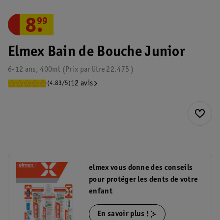
8
.
99
Elmex Bain de Bouche Junior
6-12 ans, 400ml
Prix par
litre
22.475
12 avis
(4.83/5)
elmex vous donne des conseils
pour protéger les dents de votre
enfant
En savoir plus !