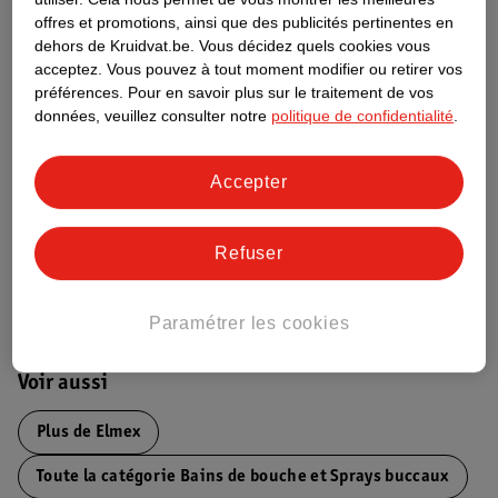
offres et promotions, ainsi que des publicités pertinentes en
dehors de Kruidvat.be.
Vous décidez quels cookies vous
Informations figurant sur l'étiquette
acceptez.
Vous pouvez à tout moment modifier ou retirer vos
préférences.
Pour en savoir plus sur le traitement de vos
données, veuillez consulter notre
politique de confidentialité
.
Nature Impact Score
Ce produit n’a (pas encore) de "Nature
Accepter
Impact Score".
Plus d’informations
Refuser
Informations sur la commande et la livraison
Paramétrer les cookies
Voir aussi
Plus de
Elmex
Toute la catégorie Bains de bouche et Sprays buccaux