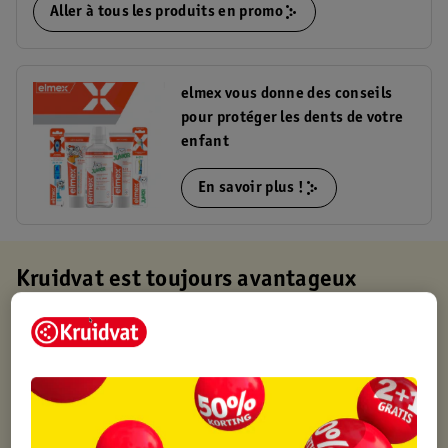
Aller à tous les produits en promo
elmex vous donne des conseils
pour protéger les dents de votre
enfant
En savoir plus !
Kruidvat est toujours avantageux
Retirez votre commande gratuitement dans un magasin,
toujours un magasin à proximité
Commandé avant 22h en semaine, livré le lendemain
Livraison à domicile gratuite à partir de 50 euros ou
livraison gratuite sur divers produits promotionnels
Retours gratuits dans un délai de 30 jours