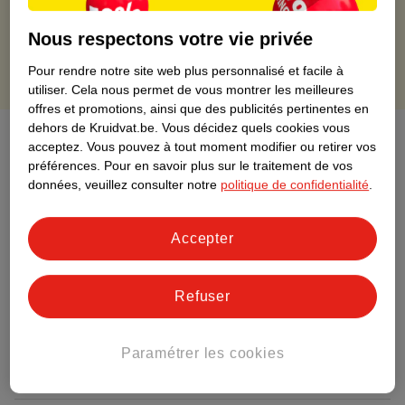
Points gratuits avec ta carte Kruidvat
Nous respectons votre vie privée
Pour rendre notre site web plus personnalisé et facile à
utiliser.
Cela nous permet de vous montrer les meilleures
offres et promotions, ainsi que des publicités pertinentes en
dehors de Kruidvat.be.
Vous décidez quels cookies vous
À propos de ce produit
acceptez.
Vous pouvez à tout moment modifier ou retirer vos
préférences.
Pour en savoir plus sur le traitement de vos
Informations relatives au produit
données, veuillez consulter notre
politique de confidentialité
.
Informations figurant sur l'étiquette
Accepter
Nature Impact Score
Refuser
Ce produit n’a (pas encore) de "Nature
Impact Score".
Plus d’informations
Paramétrer les cookies