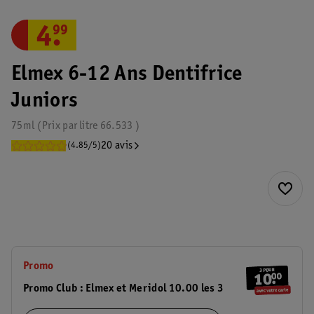
4
.
99
Elmex 6-12 Ans Dentifrice
Juniors
75ml
Prix par
litre
66.533
20 avis
(4.85/5)
Promo
Promo Club : Elmex et Meridol 10.00 les 3