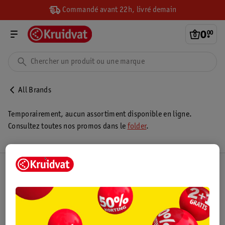
Commandé avant 22h, livré demain
0
.
00
All Brands
Temporairement, aucun assortiment disponible en ligne.
Consultez toutes nos promos dans le
folder
.
Club Kruidvat
Service Clientèle