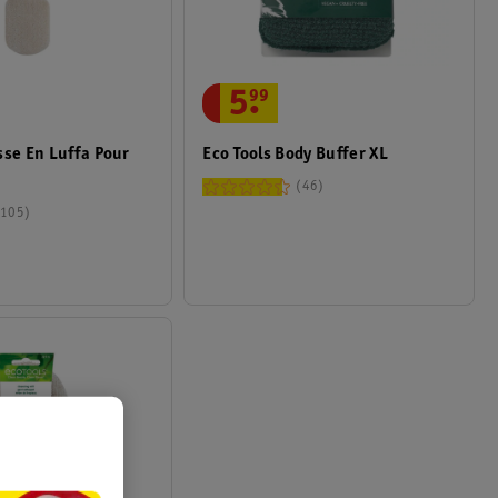
5
.
99
sse En Luffa Pour
Eco Tools Body Buffer XL
46
105