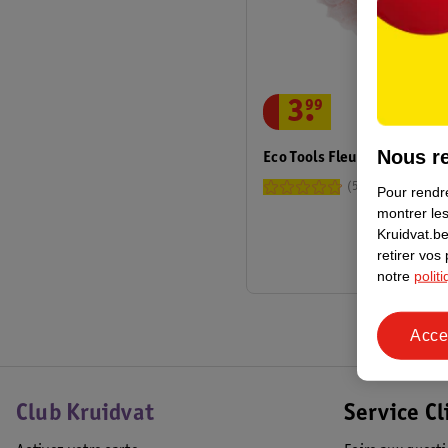
3
.
99
Nous re
Eco Tools Fleur De Bain Dél
5
Pour rendre
montrer les
Kruidvat.be
retirer vos
notre
polit
Acce
Club Kruidvat
Service Cl