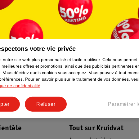
9
.
99
4
.
99
spectons votre vie privée
Eco Tools Fleur De Bain À Manche
icate
Ecotools Ga
Long
 notre site web plus personnalisé et facile à utiliser.
Cela nous permet
54
 meilleures offres et promotions, ainsi que des publicités pertinentes 
.
Vous décidez quels cookies vous acceptez.
Vous pouvez à tout mome
 préférences.
Pour en savoir plus sur le traitement de vos données, veui
ique de confidentialité
.
pter
Refuser
Paramétrer l
ientèle
Tout sur Kruidvat