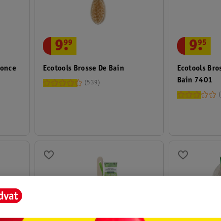
9
.
95
9
.
99
Ponce
Ecotools Bro
Ecotools Brosse De Bain
Bain 7401
539