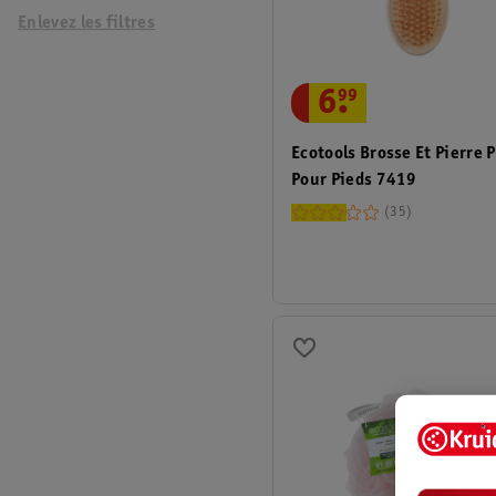
Enlevez les filtres
6
.
99
Ecotools Brosse Et Pierre 
Pour Pieds 7419
35