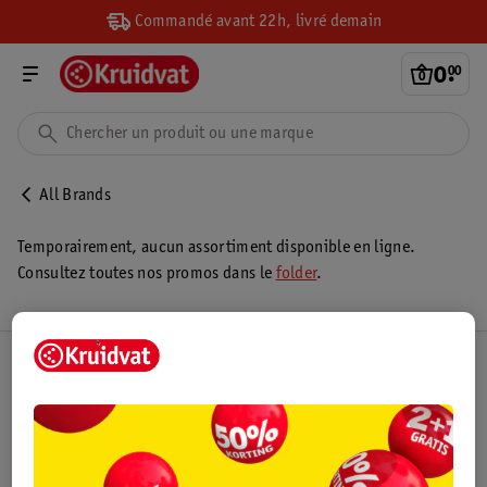
Commandé avant 22h, livré demain
0
.
00
All Brands
Temporairement, aucun assortiment disponible en ligne.
Consultez toutes nos promos dans le
folder
.
Club Kruidvat
Service Clientèle