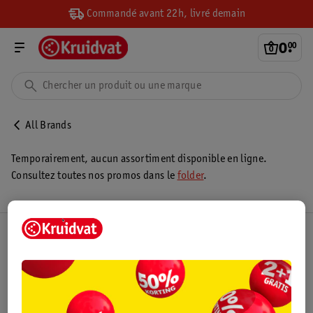
Commandé avant 22h, livré demain
0
.
00
All Brands
Temporairement, aucun assortiment disponible en ligne.
Consultez toutes nos promos dans le
folder
.
Club Kruidvat
Service Clientèle