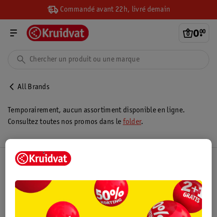
Commandé avant 22h, livré demain
0
.
00
All Brands
Temporairement, aucun assortiment disponible en ligne.
Consultez toutes nos promos dans le
folder
.
Club Kruidvat
Service Clientèle