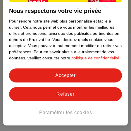
Points gratuits avec ta carte Kruidvat
Nous respectons votre vie privée
Pour rendre notre site web plus personnalisé et facile à
utiliser.
Cela nous permet de vous montrer les meilleures
offres et promotions, ainsi que des publicités pertinentes en
dehors de Kruidvat.be.
Vous décidez quels cookies vous
À propos de ce produit
acceptez.
Vous pouvez à tout moment modifier ou retirer vos
préférences.
Pour en savoir plus sur le traitement de vos
Informations relatives au produit
données, veuillez consulter notre
politique de confidentialité
.
Informations figurant sur l'étiquette
Accepter
Nature Impact Score
Refuser
Ce produit n’a (pas encore) de "Nature
Impact Score".
Plus d’informations
Paramétrer les cookies