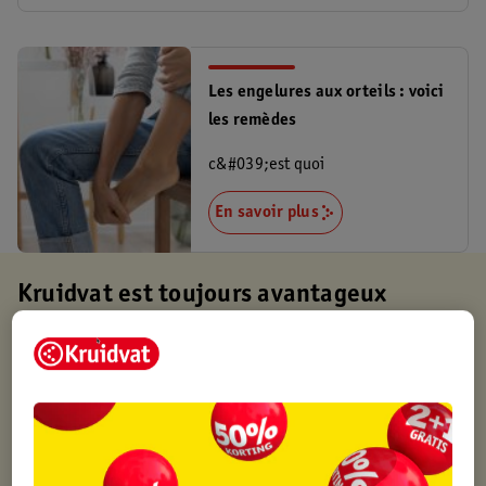
Les engelures aux orteils : voici
les remèdes
c&#039;est quoi
En savoir plus
Kruidvat est toujours avantageux
Retirez votre commande gratuitement dans un magasin,
toujours un magasin à proximité
Commandé avant 22h en semaine, livré le lendemain
Livraison à domicile gratuite à partir de 50 euros ou
livraison gratuite sur divers produits promotionnels
Retours gratuits dans un délai de 30 jours