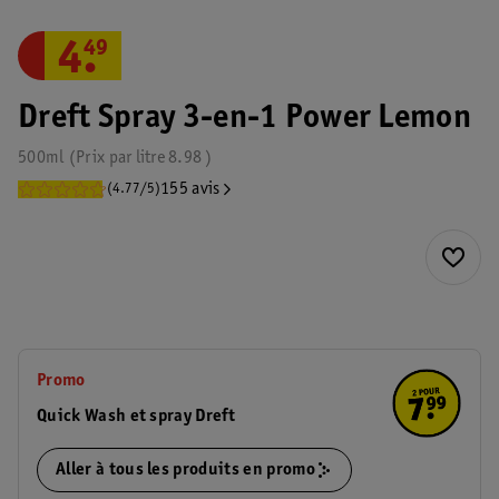
4
.
49
Dreft Spray 3-en-1 Power Lemon
500ml
Prix par
litre
8.98
155 avis
(4.77/5)
Promo
Quick Wash et spray Dreft
Aller à tous les produits en promo