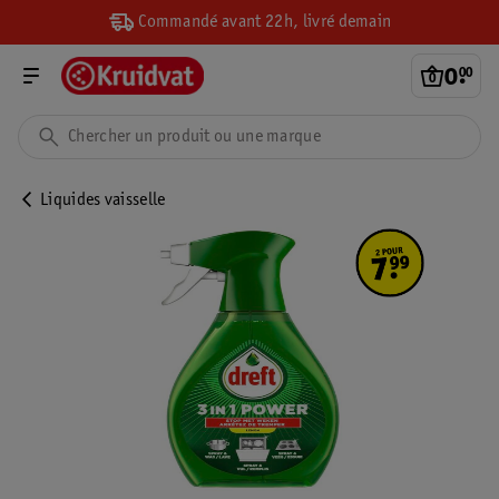
Commandé avant 22h, livré demain
0
.
00
Liquides vaisselle