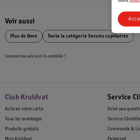
notre
polit
Code EAN :8720181920035
Acce
Voir aussi
Plus de
Dove
Toute la catégorie Serums capillaires
Comment les avis sont-ils contrôlés ?
Club Kruidvat
Service Cl
Activez votre carte
Foire aux quest
Tous les avantages
Service Clientèl
Produits gratuits
Commande & Liv
Mon Kruidvat
Paiement