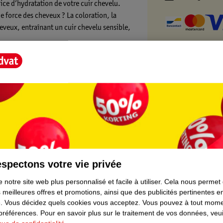
ice d’hydratation de votre cuir chevelu.
de force des cheveux ? La coloration, la
heveux, entraînant un cuir chevelu sensible,
is nourrit également votre cuir chevelu et
coloration. 100 % des femmes ont constaté
s sains*.
ve Scalp + Hair Therapy ?
t sur le cuir chevelu humide ou sec, en
me d’habitude. Utilisez matin et soir, au
t Score".
spectons votre vie privée
 notre site web plus personnalisé et facile à utiliser.
Cela nous permet
), la marque veut tout mettre en œuvre pour
 meilleures offres et promotions, ainsi que des publicités pertinentes 
eauté irréalistes.
.
Vous décidez quels cookies vous acceptez.
Vous pouvez à tout mome
 préférences.
Pour en savoir plus sur le traitement de vos données, veui