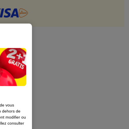
 de vous
en dehors de
nt modifier ou
llez consulter