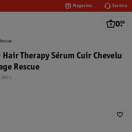
Magasins
Service
0
.
00
Rescue
+ Hair Therapy Sérum Cuir Chevelu
age Rescue
.889