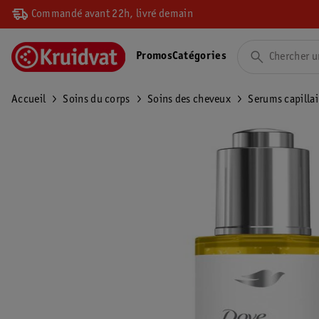
Commandé avant 22h, livré demain
Promos
Catégories
Accueil
Soins du corps
Soins des cheveux
Serums capillai