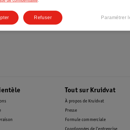
ique de confidentialité
.
pter
Refuser
Paramétrer l
ientèle
Tout sur Kruidvat
ions
À propos de Kruidvat
e
Presse
raison
Formule commerciale
Coordonnées de l’entreprise