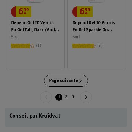
6
.
99
6
.
99
Depend Gel IQ Vernis
Depend Gel IQ Vernis
En Gel Tall, Dark (And
En Gel Sparkle On
Handsome)
5ml
Darling
5ml
1
2
Page suivante
1
2
3
Conseil par Kruidvat