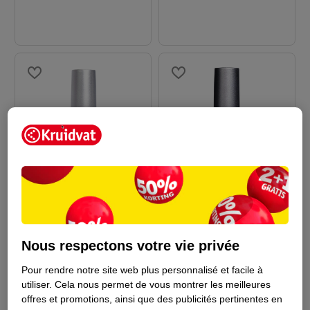
6
.
99
6
.
99
Depend Gel IQ Vernis
Depend Gel IQ Top Coat
En Gel French Pink
5ml
Nous respectons votre vie privée
5ml
Pour rendre notre site web plus personnalisé et facile à
utiliser.
Cela nous permet de vous montrer les meilleures
offres et promotions, ainsi que des publicités pertinentes en