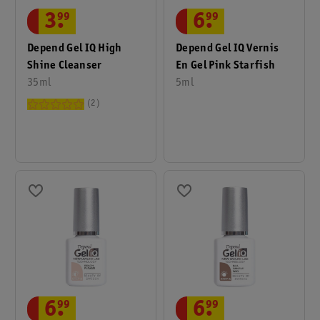
3
.
99
6
.
99
Depend Gel IQ High
Depend Gel IQ Vernis
Shine Cleanser
En Gel Pink Starfish
35ml
5ml
2
6
.
99
6
.
99