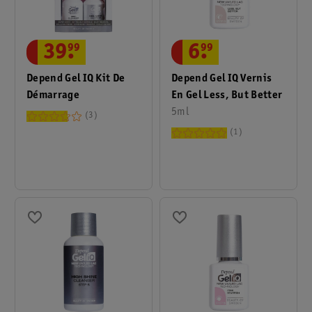
6
.
99
39
.
99
Depend Gel IQ Vernis
Depend Gel IQ Kit De
En Gel Less, But Better
Démarrage
5ml
3
1