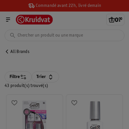
Commandé avant 22h, livré demain
0
.
00
All Brands
Filtre
Trier
43 produit(s) trouvé(s)