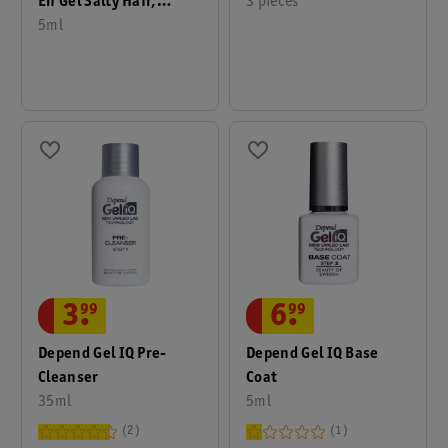
En Gel Salty Hair,
3 pièces
Ocean Air
5ml
3
.
99
6
.
99
Depend Gel IQ Pre-
Depend Gel IQ Base
Cleanser
Coat
35ml
5ml
2
1