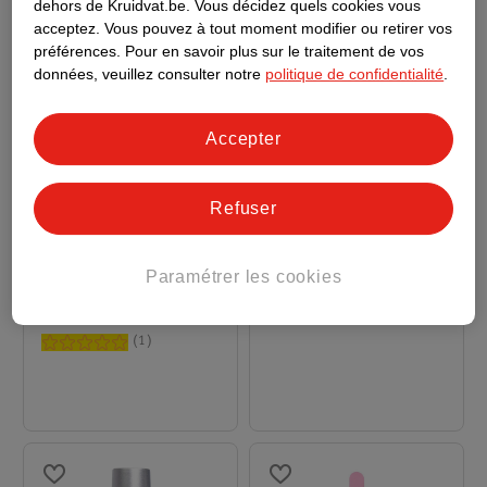
dehors de Kruidvat.be.
Vous décidez quels cookies vous
acceptez.
Vous pouvez à tout moment modifier ou retirer vos
préférences.
Pour en savoir plus sur le traitement de vos
données, veuillez consulter notre
politique de confidentialité
.
Accepter
Refuser
6
.
99
3
.
99
Depend Gel IQ Vernis
Depend Gel IQ Remover
Paramétrer les cookies
En Gel Relax Your Body
Method 2
5ml
35ml
1