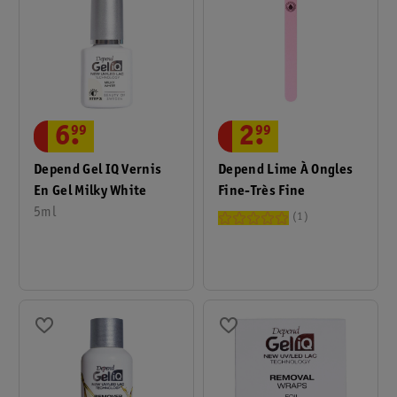
6
.
99
2
.
99
Depend Gel IQ Vernis
Depend Lime À Ongles
En Gel Milky White
Fine-Très Fine
5ml
1