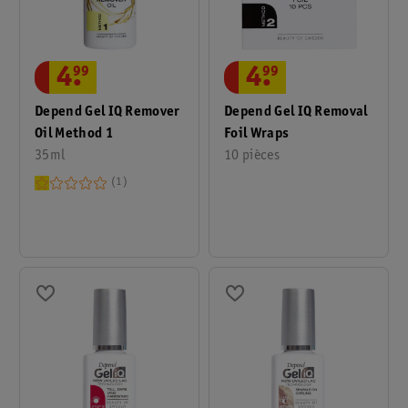
4
.
99
4
.
99
Depend Gel IQ Remover
Depend Gel IQ Removal
Oil Method 1
Foil Wraps
35ml
10 pièces
1