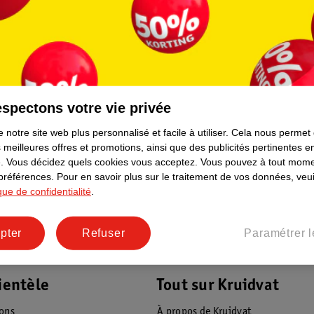
34
.
99
23
.
99
spectons votre vie privée
roquer
Davitamon Comprimés À Croquer
Davitamon C
x
Multivitamines & Minéraux
Junior 3+ Mu
 notre site web plus personnalisé et facile à utiliser.
Cela nous permet
se
Junior (3+) Goût Multifruits
120 pièces
Minéraux
60 pièces
 meilleures offres et promotions, ainsi que des publicités pertinentes 
.
Vous décidez quels cookies vous acceptez.
Vous pouvez à tout mome
 préférences.
Pour en savoir plus sur le traitement de vos données, veui
ique de confidentialité
.
pter
Refuser
Paramétrer l
ientèle
Tout sur Kruidvat
ions
À propos de Kruidvat