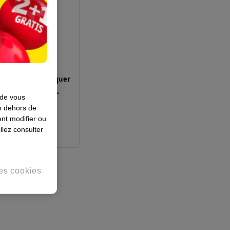
omprimés À Croquer
ltivitamines &
 de vous
en dehors de
nt modifier ou
llez consulter
es cookies