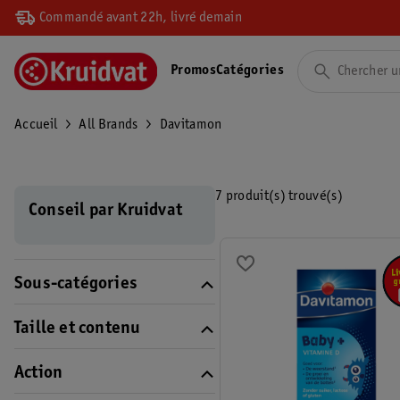
Commandé avant 22h, livré demain
Promos
Catégories
Accueil
All Brands
Davitamon
7 produit(s) trouvé(s)
Conseil par Kruidvat
Sous-catégories
Taille et contenu
Action