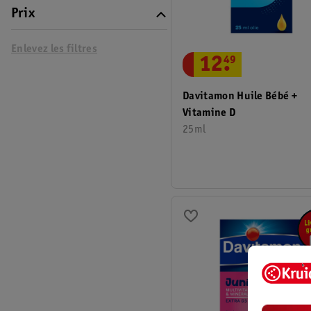
Prix
Enlevez les filtres
12
.
49
Davitamon Huile Bébé +
Vitamine D
25ml