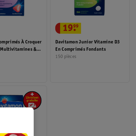
19
.
99
omprimés À Croquer
Davitamon Junior Vitamine D3
 Multivitamines &
En Comprimés Fondants
150 pièces