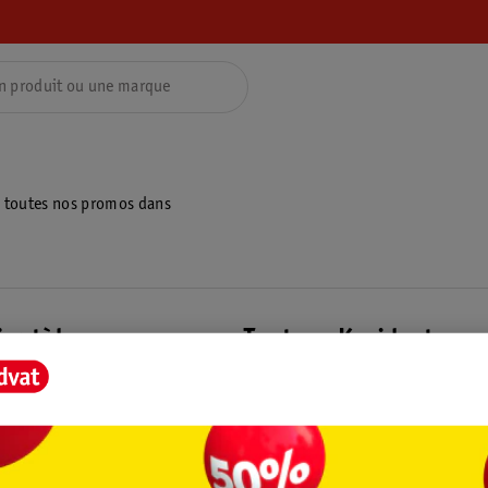
z toutes nos promos dans
ientèle
Tout sur Kruidvat
ions
À propos de Kruidvat
e
Presse
raison
Formule commerciale
Coordonnées de l’entreprise