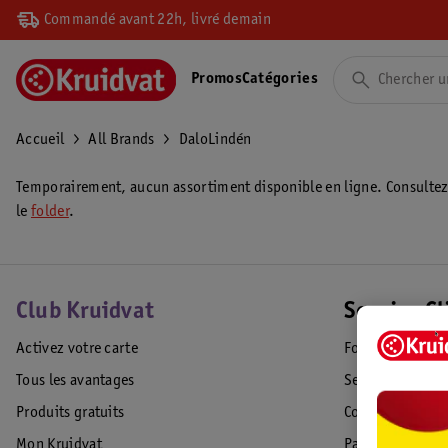
Commandé avant 22h, livré demain
Promos
Catégories
Accueil
All Brands
DaloLindén
Temporairement, aucun assortiment disponible en ligne. Consulte
le
folder
.
Club Kruidvat
Service Cl
Activez votre carte
Foire aux quest
Tous les avantages
Service Clientèl
Produits gratuits
Commande & Liv
Mon Kruidvat
Paiement