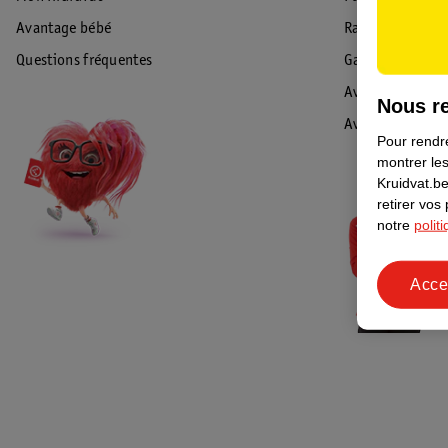
Avantage bébé
Rappel & Retour
Questions fréquentes
Garantie
Avis de sécurité
Nous re
Avis
Pour rendre
montrer les
Kruidvat.be
retirer vos
notre
polit
Acce