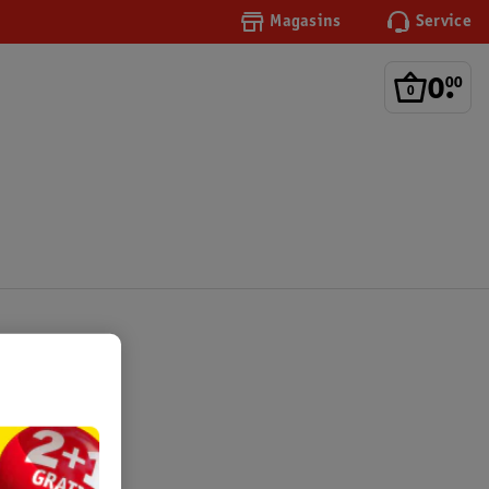
Magasins
Service
0
.
00