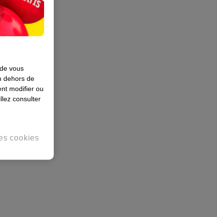
 de vous
en dehors de
nt modifier ou
llez consulter
es cookies