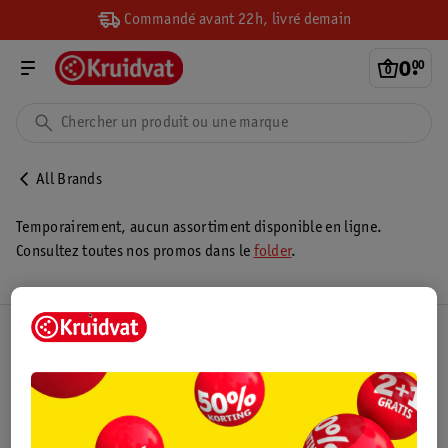
Commandé avant 22h, livré demain
0
.
00
All Brands
Temporairement, aucun assortiment disponible en ligne.
Consultez toutes nos promos dans le
folder
.
Club Kruidvat
Service Clientèle