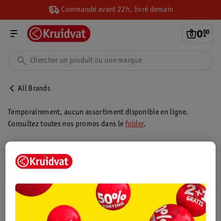
Commandé avant 22h, livré demain
0
.
00
All Brands
Temporairement, aucun assortiment disponible en ligne.
Consultez toutes nos promos dans le
folder
.
Club Kruidvat
Service Clientèle