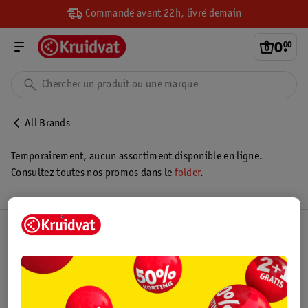
Commandé avant 22h, livré demain
0
.
00
All Brands
Temporairement, aucun assortiment disponible en ligne.
Consultez toutes nos promos dans le
folder
.
Club Kruidvat
Service Clientèle