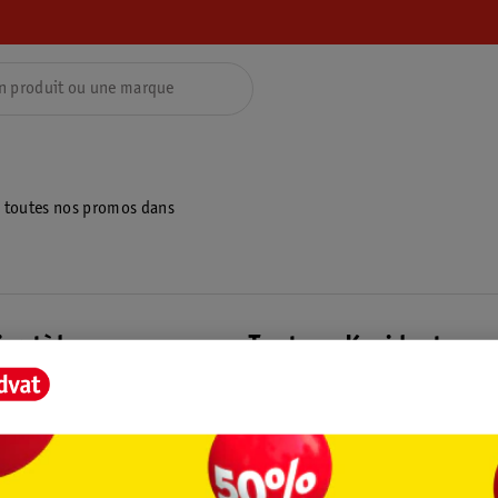
z toutes nos promos dans
ientèle
Tout sur Kruidvat
ions
À propos de Kruidvat
e
Presse
raison
Formule commerciale
Coordonnées de l’entreprise