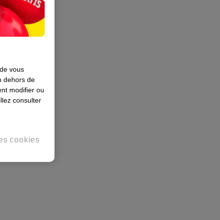
 de vous
en dehors de
nt modifier ou
llez consulter
es cookies