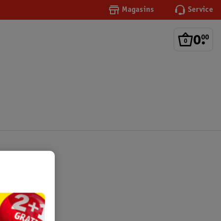
Magasins
Service
0
.
00