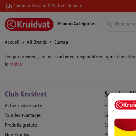
Commandé avant 22h, livré demain
Promos
Catégories
Accueil
All Brands
Claresa
Temporairement, aucun assortiment disponible en ligne. Consulte
le
folder
.
Club Kruidvat
Service Cl
Activez votre carte
Foire aux quest
Tous les avantages
Service Clientèl
Produits gratuits
Commande & Liv
Mon Kruidvat
Paiement