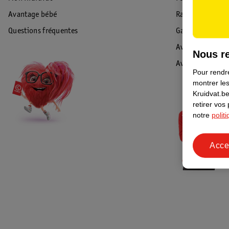
Avantage bébé
Rappel & Retour
Questions fréquentes
Garantie
Avis de sécurité
Nous re
Avis
Pour rendre
montrer les
Kruidvat.be
retirer vos
notre
polit
Acce