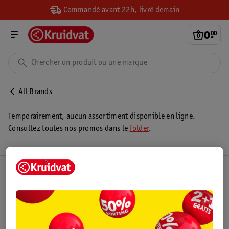
Commandé avant 22h, livré demain
0
.
00
All Brands
Temporairement, aucun assortiment disponible en ligne.
Consultez toutes nos promos dans le
folder
.
Club Kruidvat
Service Clientèle