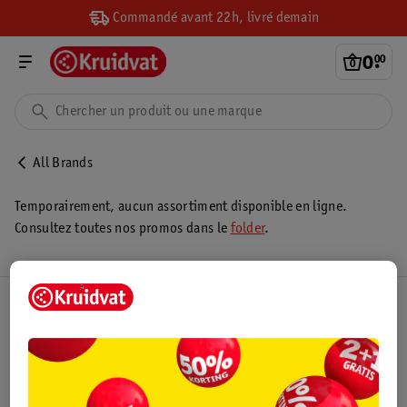
Commandé avant 22h, livré demain
0
.
00
All Brands
Temporairement, aucun assortiment disponible en ligne.
Consultez toutes nos promos dans le
folder
.
Club Kruidvat
Service Clientèle