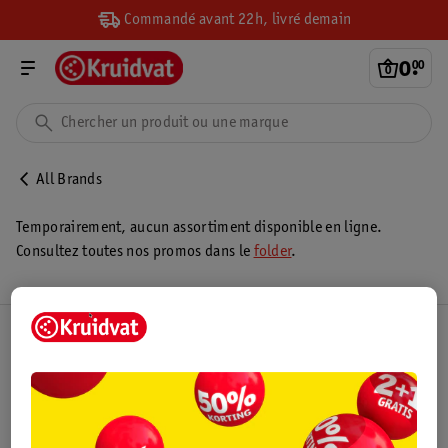
Commandé avant 22h, livré demain
0
.
00
All Brands
Temporairement, aucun assortiment disponible en ligne.
Consultez toutes nos promos dans le
folder
.
Club Kruidvat
Service Clientèle